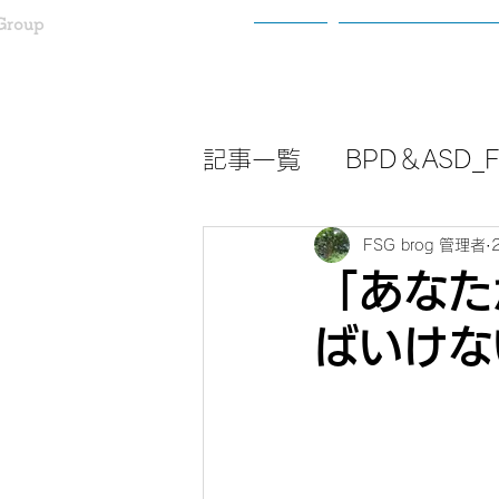
Group
ホーム
わたしたちについ
記事一覧
BPD＆ASD_Fa
FSG brog 管理者
「あなた
ばいけな