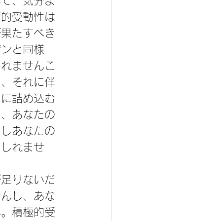
いて、気分よ
極的受動性は
が果たすべき
ザンと同様
しれませんこ
で、それに伴
引に詰め込む
り、あなたの
もしあなたの
もしれませ
が足りないだ
せんし、あな
ん。積極的受