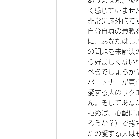
ありません。彼
く感じていませ
非常に疎外的で
自分自身の義務
に、あなたはし
の問題を未解決
う好ましくない
べきでしょうか
パートナーが責
愛する人のリク
ん。そしてあな
拒めば、心配に
ろうか？）で拷
たの愛する人は