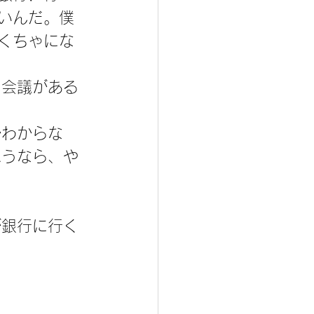
いんだ。僕
くちゃにな
。会議がある
かわからな
思うなら、や
が銀行に行く
。