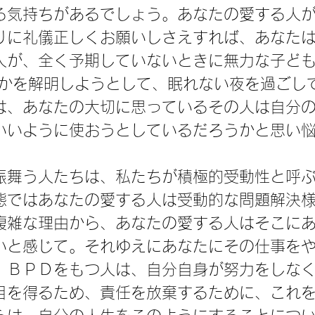
る気持ちがあるでしょう。あなたの愛する人
りに礼儀正しくお願いしさえすれば、あなた
人が、全く予期していないときに無力な子ど
のかを解明しようとして、眠れない夜を過ごし
は、あなたの大切に思っているその人は自分
いいように使おうとしているだろうかと思い
。
振舞う人たちは、私たちが積極的受動性と呼
態ではあなたの愛する人は受動的な問題解決
複雑な理由から、あなたの愛する人はそこに
いと感じて。それゆえにあなたにその仕事を
。ＢＰＤをもつ人は、自分自身が努力をしな
目を得るため、責任を放棄するために、これ