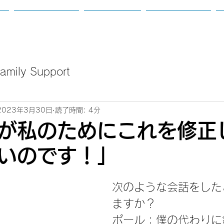
て
カウンセリング
講座のご案内
新着：定例会等
mily Support
2023年3月30日
読了時間: 4分
が私のためにこれを修正
いのです！」
次のような会話をした
ますか？
ポール：僕の代わりに