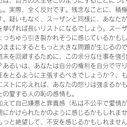
らは、自分の人生をこのようにすることにつ
ん。実際、全く反対です。残念なことに、積
す。疑いもなく、スーザンと同様に、あなた
を挙げれば長いリストになるでしょう。スー
ょっちゅう引き裂かれそうに感じているかも
のままにするともっと大きな問題が生じるの
結末を回避するために、この余分な仕事を強
？あるいは、あなたは自分の権利を自分で守
任をとるように主張するべきでしょうか？、
エストに応えれば、あなたの怒りは強まるか
たの愛する人の恥の感情も。
加えて自己嫌悪と罪責感（私は不公平で愛情
問にかけられたかのように感じるかもしれま
もっと絶望して、不安を感じるかもしれませ