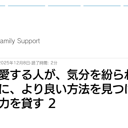
て
カウンセリング
講座のご案内
新着：定例会等
mily Support
2025年12月8日
読了時間: 2分
愛する人が、気分を紛ら
に、より良い方法を見つ
力を貸す 2