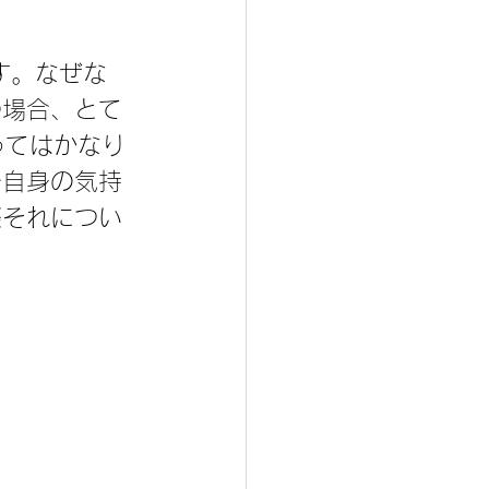
の場合、とて
ってはかなり
分自身の気持
際それについ