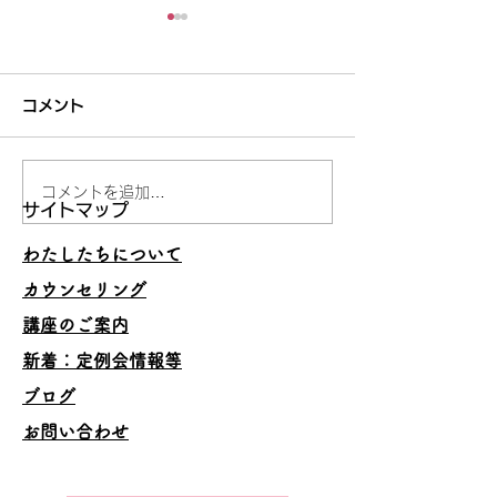
コメント
コメントを追加…
妥当でないことを承認し
うまくいくスキ
サイトマップ
ない
の理由
わたしたちについて
カウンセリング
講座のご案内
​新着：定例会情報等
ブログ
お問い合わせ