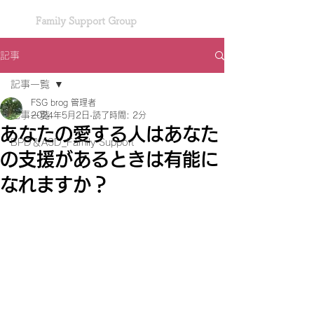
Family Support Group
記事
記事一覧
FSG brog 管理者
記事一覧
2024年5月2日
読了時間: 2分
あなたの愛する人はあなた
BPD＆ASD_Family Support
の支援があるときは有能に
なれますか？