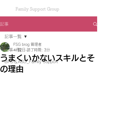
Family Support Group
記事
記事一覧
FSG brog 管理者
記事一覧
4月2日
読了時間: 3分
うまくいかないスキルとそ
BPD＆ASD_Family Support
の理由