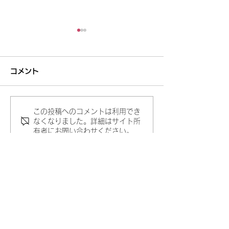
コメント
この投稿へのコメントは利用でき
妥当でないことを承認し
うまくいくスキ
なくなりました。詳細はサイト所
有者にお問い合わせください。
ない
の理由
サイトマップ
わたしたちについて
カウンセリング
講座のご案内
​新着：定例会情報等
ブログ