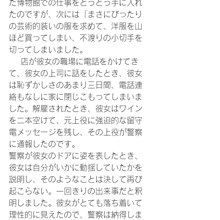
た博物館での仕事をとうとう手に入れ
たのですが、次には「まさにびったり
の芸術的装いの服を求めて、洋服を山
ほど買ってしまい、不渡りの小切手を
切ってしまいました。
    店が彼女の職場に電話をかけてき
て、彼女の上司に話をしたとき、彼女
は恥ずかしさのあまり三日間、電話連
絡もなしに家に閉じこもってしまいま
した。解雇されたとき、彼女はワイン
を二本空けて、元上役に強迫的な留守
電メッセージを残し、その上役が警察
に通報したのです。
警察が彼女のドアに姿を表したとき、
彼女は自分がいかに動揺していたかを
説明し、そのようなことは決して再び
起こらない。一回きりの出来事だと釈
明しました。彼女がとても落ち着いて
理性的に見えたので、警察は納得しま