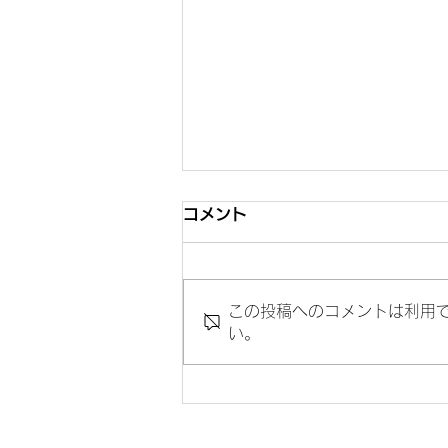
コメント
この投稿へのコメントは利用
い。
「個人的言及を避ける」