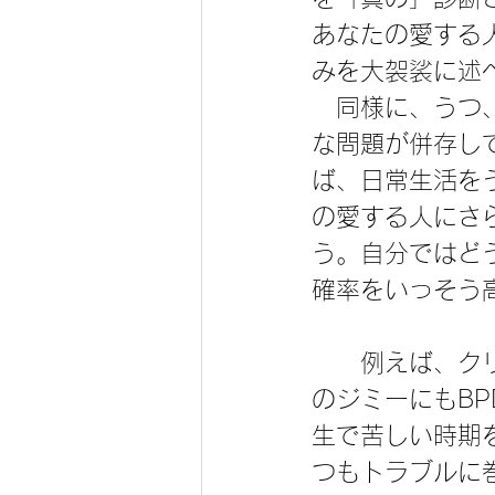
あなたの愛する
みを大袈裟に述
　同様に、うつ
な問題が併存し
ば、日常生活を
の愛する人にさ
う。自分ではど
確率をいっそう
　　例えば、ク
のジミーにもB
生で苦しい時期
つもトラブルに