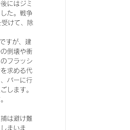
の後にはジミ
ました。戦争
を受けて、除
かの倒壊や衝
どのフラッシ
けを求める代
に、バーに行
過ごします。
す。
逮捕は避け難
てしまいま