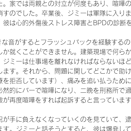
た。家では両親との対立が何度もあり、喧嘩
消すのでした。卒業後、ジミーは軍隊に入り
、彼は心的外傷後ストレス障害とBPDの診断
。
しか就くことができません。建築現場で何ら
、ジミーは仕事場を離れなければならないほ
します。それから、問題に関してどこかで助
療を拒否しています）、痛みを追い払うため
必然的にバーで喧嘩になり、二晩を刑務所で
彼が再度喧嘩をすれば起訴すると言っていま
況が手に負えなくなっていくのを見ていて、
ます。ジミーと話そうとすると、彼は爆発し