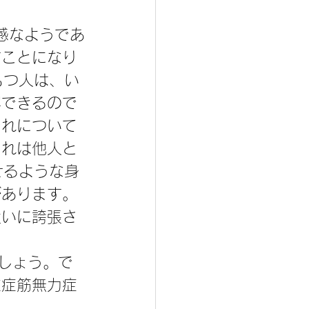
すことになり
もつ人は、い
写できるので
それについて
これは他人と
せるような身
があります。
大いに誇張さ
重症筋無力症