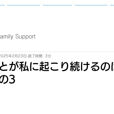
て
カウンセリング
講座のご案内
新着：定例会等
mily Support
2025年2月23日
読了時間: 3分
とが私に起こり続けるの
の3