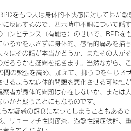
的に反応するので、四六時中不調について話
のコンピテンス（有能さ）のせいで、BPDを
ているかを示さずに身体的、感情的痛みを描
人々はその話が本当かどうか、またその人が
のだろうかと疑問を抱きます。当然ながら、
との間の緊張を高め、加えて、抑うつを生じさ
させるような身体的問題を悪化させる可能性
観察者が身体的問題は存在しないか、または
ないかと疑うことにもなるのです。
炎、リューマチ性関節炎、過敏性腸症候群、
と考えてください。