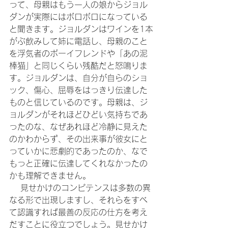
って、母親はもう一人の娘からジョル
ダンが実際にはボロボロになっている
と聞きます。ジョルダンはワインを1本
がぶ飲みして姉に電話し、母親のこと
を浮気者のボーイフレンドや「あの泥
棒猫」と同じくらい残酷だと怒鳴りま
す。ジョルダンは、自分が自らのショ
ック、傷心、屈辱をはっきり伝達した
ものと信じているのです。母親は、ジ
ョルダンがそれほどひどい気持ちであ
ったのな、なぜあれほど冷静に見えた
のかわからず、その出来事が彼女にと
っていかに悲劇的であったのか、なで
もっと正確に伝達してくれなかったの
かも理解できません。
 　見せかけのコンピテンスは多数の異
なる形で出現しますし、それらをすべ
て認識すれば最善の反応の仕方を考え
だすことに役立つでしょう。見せかけ