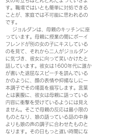
女の苛立ちはどんどんたまっていきま
す。職場ではいとも簡単に対処できる
ことが、家庭では不可能に思われるの
です。
 　ジョルダンは、母親のキッチンに座
っています。母親に授業の間にボーイ
フレンドが別の女の子にキスしている
のを見て、それから二人がジョルダン
に気づき、彼女に向って笑いかけたと
話しています。彼女は1600年代に誰か
が書いた退屈なスピーチを読んでいる
かのように、顔の表情や抑揚なしに一
本調子でその場面を描写します。言葉
とは裏腹に、彼女は母親に語っている
内容に衝撃を受けているようには見え
ません。そこで母親の反応は最小限の
ものとなり、娘の語っている話の中身
よりも娘の声の調子に合わせたものと
なります。その日もっと遅い時間にな