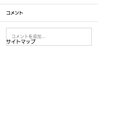
コメント
コメントを追加…
妥当でないことを承認し
うまくいくスキ
サイトマップ
ない
の理由
わたしたちについて
カウンセリング
講座のご案内
​新着：定例会情報等
ブログ
お問い合わせ