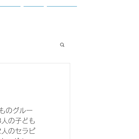
お問合せ
ブログ
参加者の声
ものグルー
8人の子ども
2人のセラピ