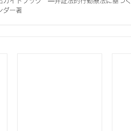
出ガイドブック　―弁証法的行動療法に基づ
ンダー著