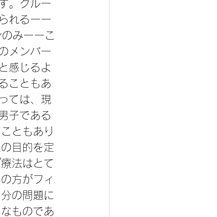
す。グルー
られるーー
ンのみーーこ
のメンバー
と感じるよ
ることもあ
っては、現
男子である
ることもあり
定の目的を定
プ療法はとて
らの方がフィ
自分の問題に
うなものであ