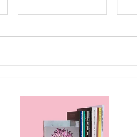
妥当でないことを承認しない
うま
由