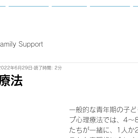
て
カウンセリング
講座のご案内
新着：定例会等
mily Support
2022年6月29日
読了時間: 2分
療法
一般的な青年期の子ど
プ心理療法では、4〜
たちが一緒に、1人か