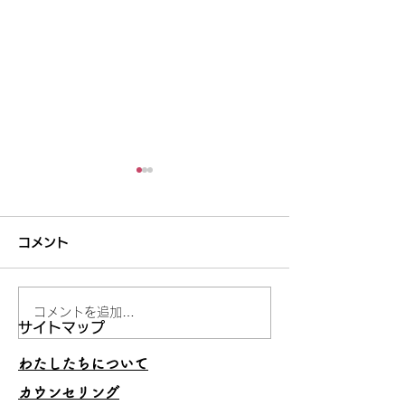
コメント
コメントを追加…
妥当でないことを承認し
うまくいくスキ
サイトマップ
ない
の理由
わたしたちについて
カウンセリング