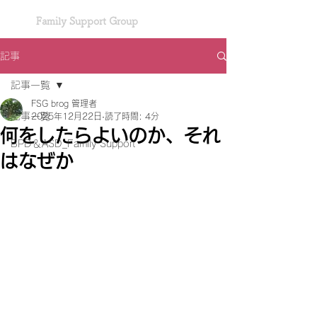
Family Support Group
記事
記事一覧
FSG brog 管理者
記事一覧
2025年12月22日
読了時間: 4分
何をしたらよいのか、それ
BPD＆ASD_Family Support
はなぜか