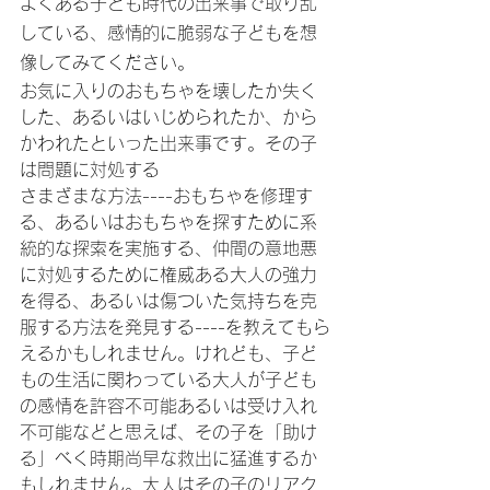
よくある子ども時代の出来事で取り乱
している、感情的に脆弱な子どもを想
像してみてください。
お気に入りのおもちゃを壊したか失く
した、あるいはいじめられたか、から
かわれたといった出来事です。その子
は問題に対処する
さまざまな方法----おもちゃを修理す
る、あるいはおもちゃを探すために系
統的な探索を実施する、仲間の意地悪
に対処するために権威ある大人の強力
を得る、あるいは傷ついた気持ちを克
服する方法を発見する----を教えてもら
えるかもしれません。けれども、子ど
もの生活に関わっている大人が子ども
の感情を許容不可能あるいは受け入れ
不可能などと思えば、その子を「助け
る」べく時期尚早な救出に猛進するか
もしれません。大人はその子のリアク