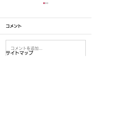
コメント
コメントを追加…
妥当でないことを承認し
うまくいくスキ
サイトマップ
ない
の理由
わたしたちについて
カウンセリング
講座のご案内
​新着：定例会情報等
ブログ
お問い合わせ