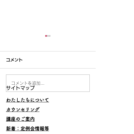
コメント
コメントを追加…
妥当でないことを承認し
うまくいくスキ
サイトマップ
ない
の理由
わたしたちについて
カウンセリング
講座のご案内
​新着：定例会情報等