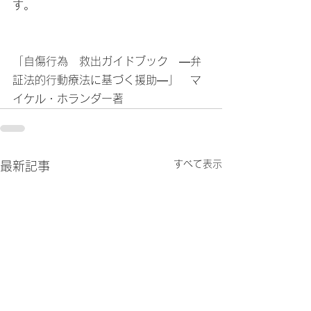
す。
「自傷行為　救出ガイドブック　―弁
証法的行動療法に基づく援助―」　マ
イケル・ホランダー著
すべて表示
最新記事