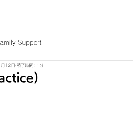
て
カウンセリング
講座のご案内
新着：定例会等
mily Support
1月12日
読了時間: 1分
ctice)