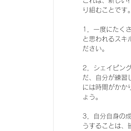
これは、新しい
り組むことです
1，一度にたく
と思われるスキ
ださい。
2，シェイピン
だ、自分が練習
には時間がかか
ょう。
3，自分自身の
うすることは、