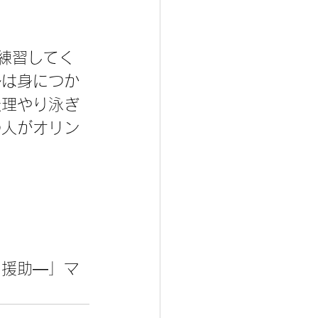
練習してく
ルは身につか
無理やり泳ぎ
の人がオリン
く援助―」マ