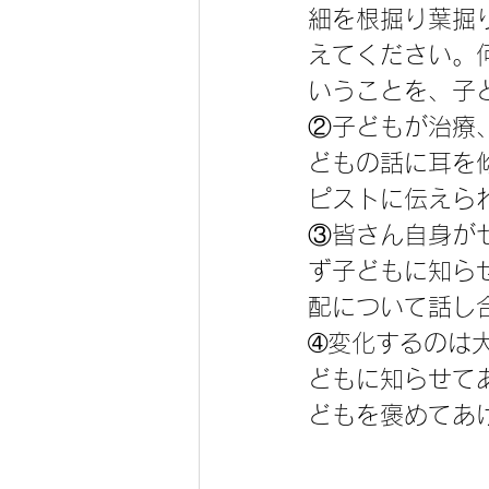
細を根掘り葉掘
えてください。
いうことを、子
②子どもが治療
どもの話に耳を
ピストに伝えら
③皆さん自身が
ず子どもに知ら
配について話し
➃変化するのは
どもに知らせて
どもを褒めてあ