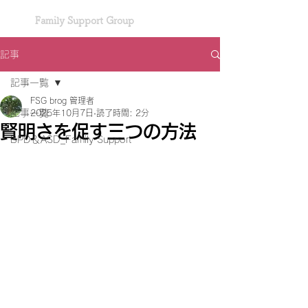
Family Support Group
記事
記事一覧
FSG brog 管理者
記事一覧
2025年10月7日
読了時間: 2分
賢明さを促す三つの方法
BPD＆ASD_Family Support