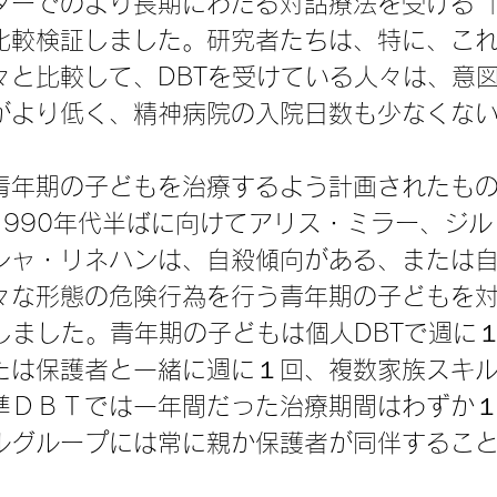
ターでのより長期にわたる対話療法を受ける
比較検証しました。研究者たちは、特に、こ
々と比較して、DBTを受けている人々は、意
がより低く、精神病院の入院日数も少なくな
青年期の子どもを治療するよう計画されたも
1990年代半ばに向けてアリス・ミラー、ジル
シャ・リネハンは、自殺傾向がある、または
々な形態の危険行為を行う青年期の子どもを
発しました。青年期の子どもは個人DBTで週に
たは保護者と一緒に週に１回、複数家族スキ
準ＤＢＴでは一年間だった治療期間はわずか
ルグループには常に親か保護者が同伴するこ