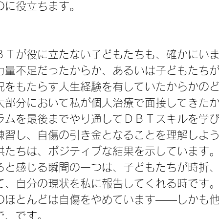
のに役立ちます。
ＢＴが役に立たない子どもたちも、確かにい
力量不足だったからか、あるいは子どもたち
況をもたらす人生経験を有していたからかの
大部分において私が個人治療で面接してきた
ラムを最後までやり通してＤＢＴスキルを学
練習し、自傷の引き金となることを理解しよ
供たちは、ポジティブな結果を示しています
ると感じる瞬間の一つは、子どもたちが時折
て、自分の現状を私に報告してくれる時です
のほとんどは自傷をやめています――しかも
で、です。