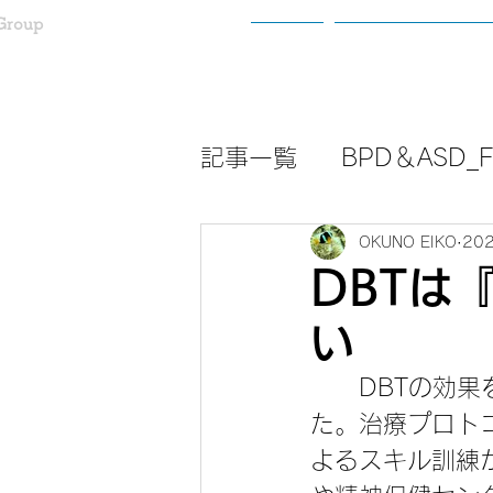
Group
ホーム
わたしたちについ
記事一覧
BPD＆ASD_Fa
OKUNO EIKO
20
DBTは
い
　　DBTの効果
た。治療プロト
よるスキル訓練