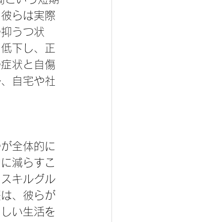
、彼らは実際
の抑うつ状
に低下し、正
の症状と自傷
ル、自宅や社
つが全体的に
的に減らすこ
とスキルグル
療は、彼らが
らしい生活を