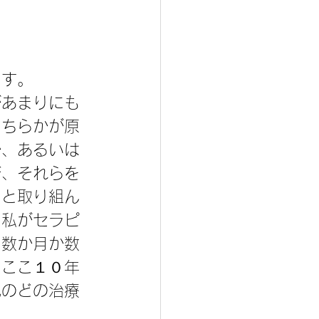
ます。
があまりにも
どちらかが原
か、あるいは
び、それらを
うと取り組ん
。私がセラピ
、数か月か数
。ここ１０年
他のどの治療