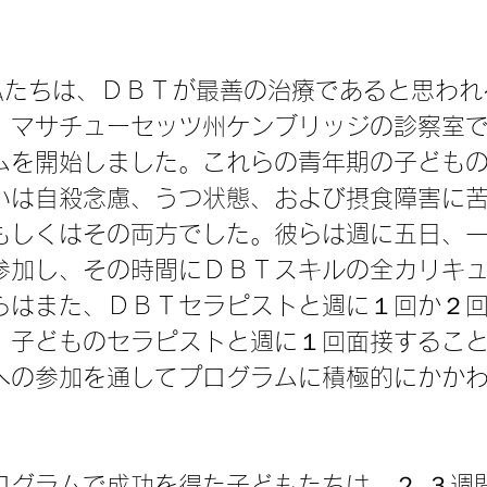
に私たちは、ＤＢＴが最善の治療であると思わ
、マサチューセッツ州ケンブリッジの診察室
ムを開始しました。これらの青年期の子ども
いは自殺念慮、うつ状態、および摂食障害に
もしくはその両方でした。彼らは週に五日、
参加し、その時間にＤＢＴスキルの全カリキ
らはまた、ＤＢＴセラピストと週に１回か２
、子どものセラピストと週に１回面接するこ
への参加を通してプログラムに積極的にかか
ログラムで成功を得た子どもたちは、２,３週