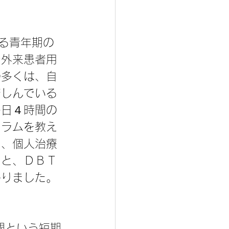
れる青年期の
で外来患者用
の多くは、自
苦しんでいる
一日４時間の
ュラムを教え
回、個人治療
とと、ＤＢＴ
わりました。
間という短期