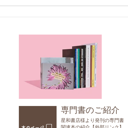
妥当でないことを承認しない
うま
由
​専門書のご紹介
星和書店様より発刊の専門書
​関連本の紹介【外部リンク】
本のページ