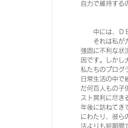
自力で維持する
　　中には、Ｄ
　　それは私が
強固に不利な状
因です。しかし
私たちのプログ
日常生活の中で
だ何百人もの子
スト冥利に尽き
年後に訪ねてき
にわたり、彼ら
法よりも短期間