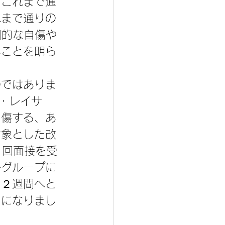
「これまで通
れまで通りの
図的な自傷や
いことを明ら
のではありま
・レイサ
自傷する、あ
対象とした改
１回面接を受
ルグループに
１２週間へと
とになりまし