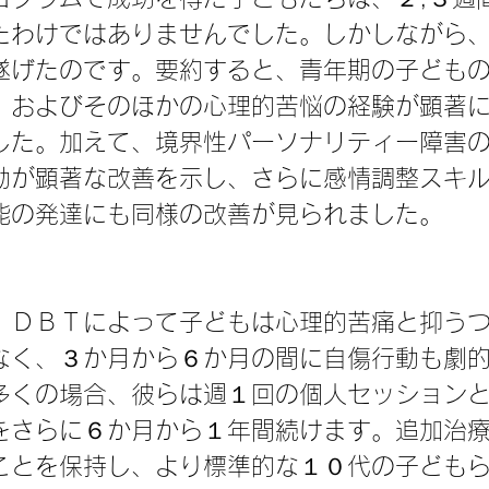
たわけではありませんでした。しかしながら
遂げたのです。要約すると、青年期の子ども
、およびそのほかの心理的苦悩の経験が顕著
した。加えて、境界性パーソナリティー障害
動が顕著な改善を示し、さらに感情調整スキ
能の発達にも同様の改善が見られました。
、ＤＢＴによって子どもは心理的苦痛と抑う
なく、３か月から６か月の間に自傷行動も劇
多くの場合、彼らは週１回の個人セッション
をさらに６か月から１年間続けます。追加治
ことを保持し、より標準的な１０代の子ども