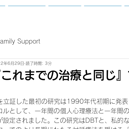
て
カウンセリング
講座のご案内
新着：定例会等
mily Support
22年6月29日
読了時間: 3分
『これまでの治療と同じ』
を立証した最初の研究は1990年代初期に発
コルとして、一年間の個人心理療法と一年間
が設定されました。この研究はDBTと、私的