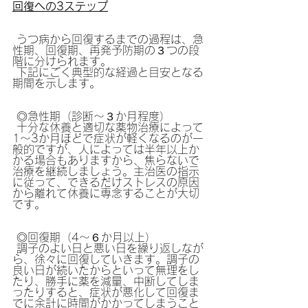
回復への3ステップ
 うつ病から回復するまでの過程は、急
性期、回復期、再発予防期の３つの段
階に分けられます。
 下記にごく典型的な経過と目安となる
期間を示します。
 ◎急性期（診断～３か月程度）
 十分な休養と適切な薬物治療によって
1～3か月ほどで症状が軽くなるのが一
般的ですが、人によっては半年以上か
かる場合もありますから、焦らないで
治療を継続しましょう。主治医の指示
に従って、できるだけストレスの原因
から離れて休養に専念することが大切
です。
 ◎回復期（4～６か月以上）
 調子のよい日と悪い日を繰り返しなが
ら、徐々に回復していきます。調子の
良い日が続いたからといって無理をし
たり、勝手に薬を減量、中断してしま
ったりすると、症状が悪化して回復ま
でに余計に時間がかかってしまうこと