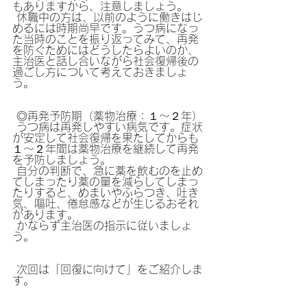
もありますから、注意しましょう。
 休職中の方は、以前のように働きはじ
めるには時期尚早です。うつ病になっ
た当時のことを振り返ってみて、再発
を防ぐためにはどうしたらよいのか、
主治医と話し合いながら社会復帰後の
過ごし方について考えておきましょ
う。
 ◎再発予防期（薬物治療：１～２年）
 うつ病は再発しやすい病気です。症状
が安定して社会復帰を果たしてからも
１～２年間は薬物治療を継続して再発
を予防しましょう。
 自分の判断で、急に薬を飲むのを止め
てしまったり薬の量を減らしてしまっ
たりすると、めまいやふらつき、吐き
気、嘔吐、倦怠感などが生じるおそれ
があります。
 かならず主治医の指示に従いましょ
う。
 次回は「回復に向けて」をご紹介しま
す。