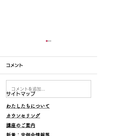
コメント
コメントを追加…
妥当でないことを承認し
うまくいくスキ
サイトマップ
ない
の理由
わたしたちについて
カウンセリング
講座のご案内
​新着：定例会情報等