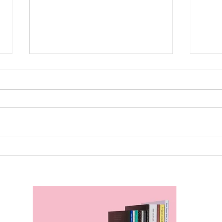
妥当でないことを承認しない
うま
由