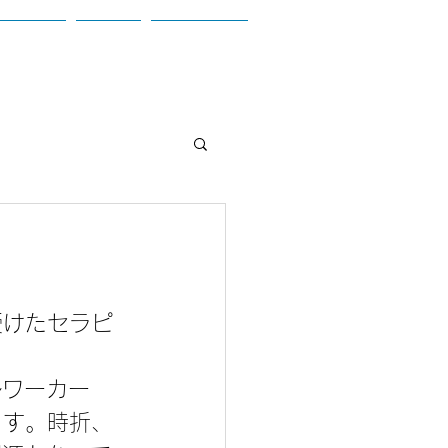
お問合せ
ブログ
参加者の声
受けたセラピ
ルワーカー
ます。時折、