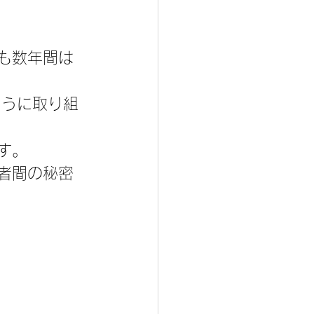
も数年間は
ように取り組
す。
者間の秘密
。