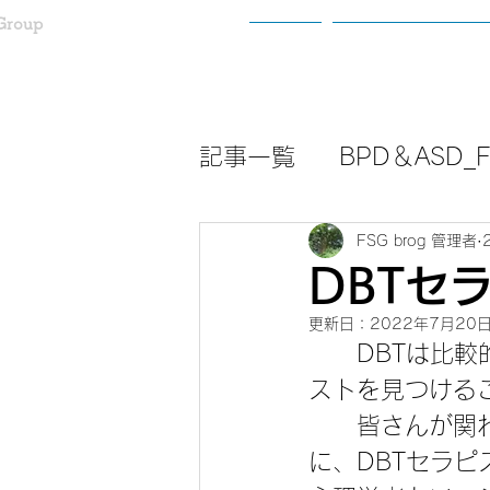
Group
ホーム
わたしたちについ
記事一覧
BPD＆ASD_Fa
FSG brog 管理者
DBTセ
更新日：
2022年7月20
　　DBTは比
ストを見つける
　　皆さんが関
に、DBTセラ