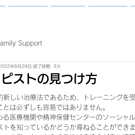
て
カウンセリング
講座のご案内
新着：定例会等
mily Support
2022年6月29日
読了時間: 3分
ラピストの見つけ方
日
較的新しい治療法であるため、トレーニングを
ことは必ずしも容易ではありません。
わる医療機関や精神保健センターのソーシャ
ピストを知っているかどうか尋ねることができ