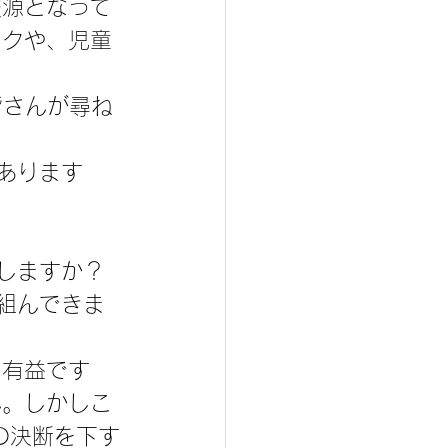
報源となって
ックや、児童
皆さんが尋ね
あります
しますか？
組んできま
に有益です
ん。しかしこ
の決断を下す